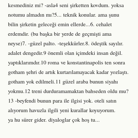
kesmediniz mi? -asla4 seni şirketten kovdum. yoksa
notumu almadın mı?5... teknik konular. ama şunu
bilin şirketin geleceği emin ellerde...6. cehalet
erdemdir. (bu başka bir yerde de geçmişti ama
neyse)7. -güzel palto. -teşekkürler.8. ödeştik sayılır.
adalet dengedir.9 önemli olan içimdeki insan değil.
yaptıklarımdır.10 roma ve konstantinapolis ten sonra
gotham şehri de artık kurtarılamayacak kadar yozlaştı.
gotham yok edilmeli.11 güzel araba bunun siyahı
yokmu.12 treni durduramamaktan bahseden oldu mu?
13 -beyfendi bunun para ile ilgisi yok. oteli satın
alıyorum havuzla ilgili yeni kurallar koyuyorum.
ya hu sürer gider. diyaloglar çok hoş tu...