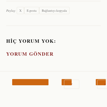
Paylaş:
X
E-posta
Bağlantıyı kopyala
HIÇ YORUM YOK:
YORUM GÖNDER
‹
›