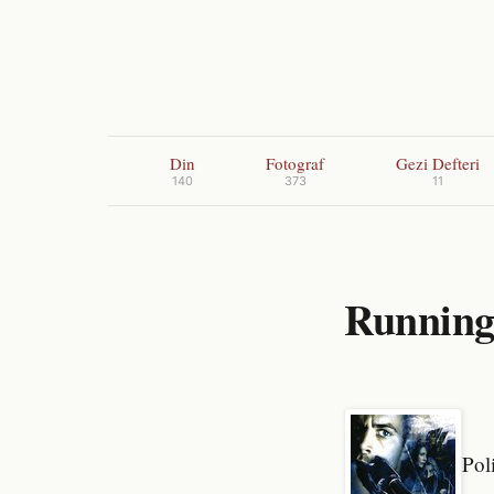
Din
Fotograf
Gezi Defteri
140
373
11
Running
Pol