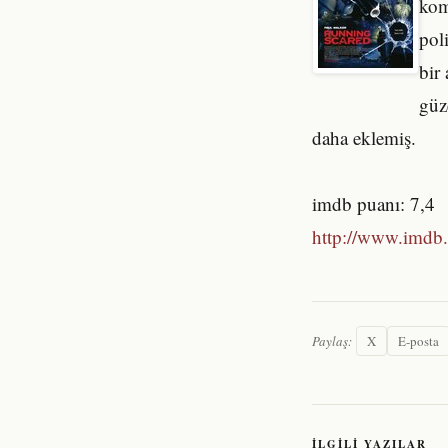
kom
pol
bir
güz
daha eklemiş.
imdb puanı: 7,4
http://www.imdb.
Paylaş:
X
E-posta
İLGILI YAZILAR