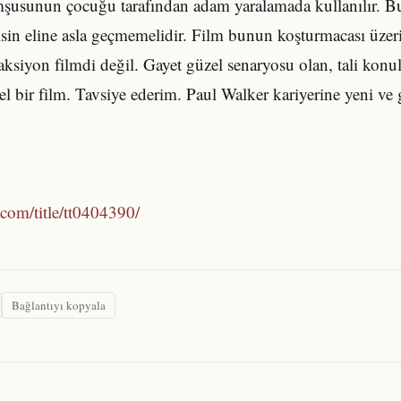
şusunun çocuğu tarafından adam yaralamada kullanılır. Bu
isin eline asla geçmemelidir. Film bunun koşturmacası üzer
 aksiyon filmdi değil. Gayet güzel senaryosu olan, tali konu
el bir film. Tavsiye ederim. Paul Walker kariyerine yeni ve 
com/title/tt0404390/
Bağlantıyı kopyala