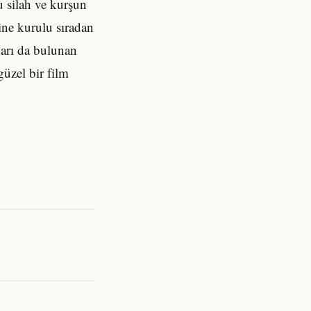
 silah ve kurşun
ine kurulu sıradan
ları da bulunan
güzel bir film