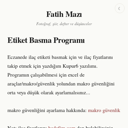
☾
Fatih Mazı
Fotoğraf, şiir, defter ve düşünceler
Etiket Basma Programı
Eczanede ilaç etiketi basmak için ve ilaç fiyatlarını
takip etmek için yazdığım Kupur6 yazılımı.
Programın çalışabilmesi için excel de
araçlar/makro/güvenlik yolundan makro güvenliğini
orta veya düşük olarak ayarlamalısınız...
makro güvenliğini ayarlama hakkında:
makro güvenlik
Not: ilaç fiyatlarını
hedefim.com
dan bulabilirsiniz..