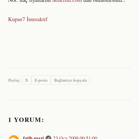
Kupur7 İnteraktif
Paylaş:
X
E-posta
Bağlantıyı kopyala
1 YORUM:
fatih mazi
23 Oca 2009 00:51:00