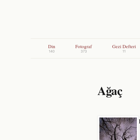
Din
Fotograf
Gezi Defteri
140
373
11
Ağaç