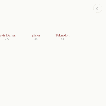
☾
eyir Defteri
Şiirler
Teknoloji
272
44
44