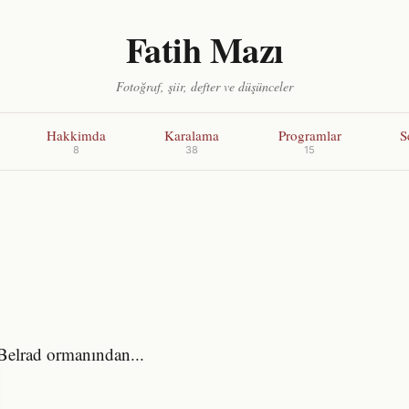
Fatih Mazı
Fotoğraf, şiir, defter ve düşünceler
Hakkimda
Karalama
Programlar
S
8
38
15
Belrad ormanından...