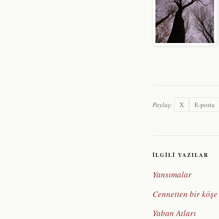
Paylaş:
X
E-posta
İLGILI YAZILAR
Yansımalar
Cennetten bir köşe
Yaban Atları