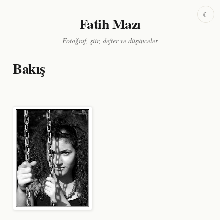
☾
Fatih Mazı
Fotoğraf, şiir, defter ve düşünceler
Bakış