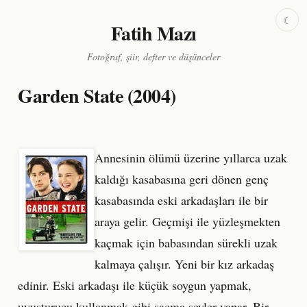
☾
Fatih Mazı
Fotoğraf, şiir, defter ve düşünceler
Garden State (2004)
Annesinin ölümü üzerine yıllarca uzak
kaldığı kasabasına geri dönen genç
kasabasında eski arkadaşları ile bir
araya gelir. Geçmişi ile yüzleşmekten
kaçmak için babasından sürekli uzak
kalmaya çalışır. Yeni bir kız arkadaş
edinir. Eski arkadaşı ile küçük soygun yapmak,
uyuşturucu kullanmak gibi saçma şeyler yapar. Bir