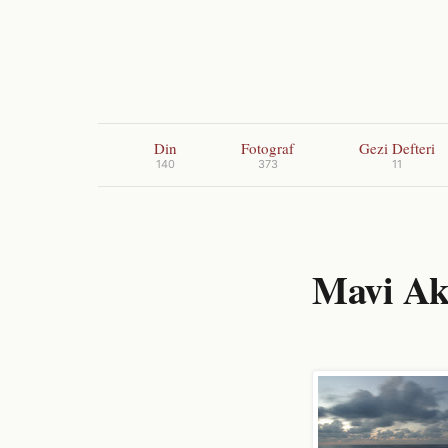
Din
Fotograf
Gezi Defteri
140
373
11
Mavi Ak