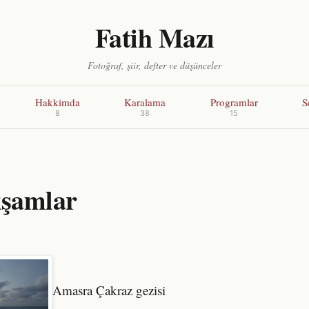
Fatih Mazı
Fotoğraf, şiir, defter ve düşünceler
Hakkimda
Karalama
Programlar
S
8
38
15
şamlar
Amasra Çakraz gezisi