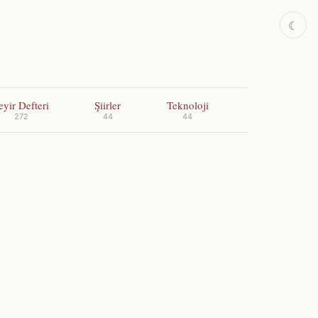
☾
eyir Defteri
Şiirler
Teknoloji
272
44
44