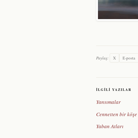
Paylaş:
X
E-posta
İLGILI YAZILAR
Yansımalar
Cennetten bir köşe
Yaban Atları