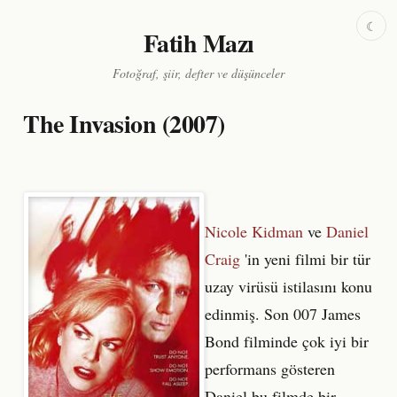
☾
Fatih Mazı
Fotoğraf, şiir, defter ve düşünceler
The Invasion (2007)
Nicole Kidman
ve
Daniel
Craig
'in yeni filmi bir tür
uzay virüsü istilasını konu
edinmiş. Son 007 James
Bond filminde çok iyi bir
performans gösteren
Daniel bu filmde bir