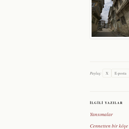
Paylaş:
X
E-posta
İLGILI YAZILAR
Yansımalar
Cennetten bir köşe