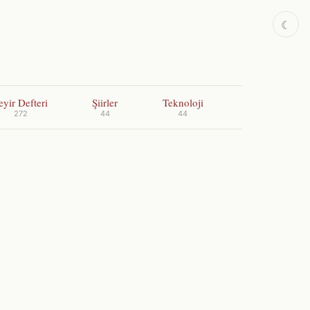
☾
eyir Defteri
Şiirler
Teknoloji
272
44
44