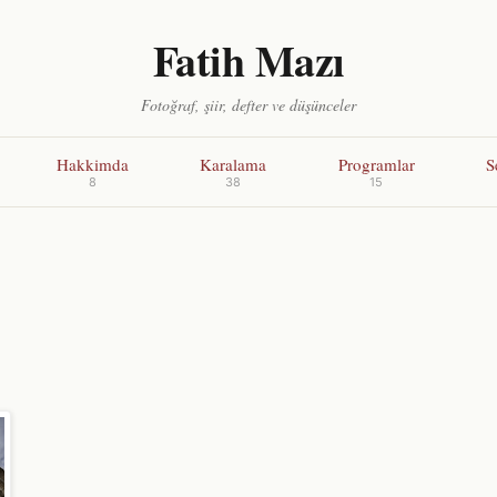
Fatih Mazı
Fotoğraf, şiir, defter ve düşünceler
Hakkimda
Karalama
Programlar
S
8
38
15