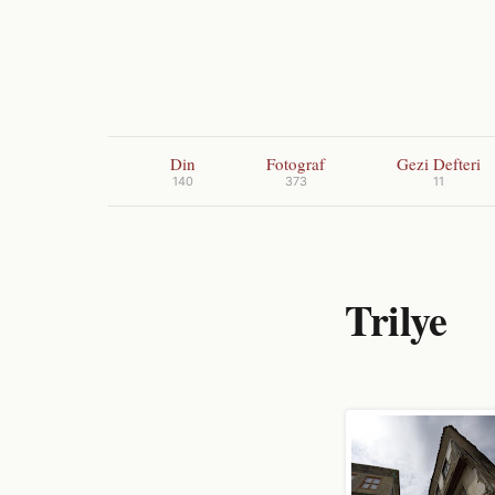
Din
Fotograf
Gezi Defteri
140
373
11
Trilye