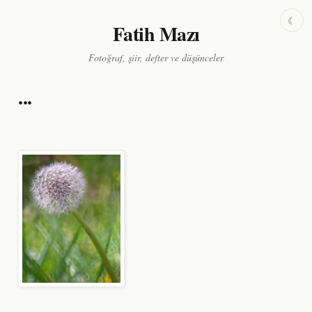
☾
Fatih Mazı
Fotoğraf, şiir, defter ve düşünceler
...