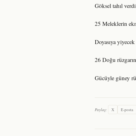
Göksel tahıl verdi
25 Meleklerin ekm
Doyasıya yiyecek 
26 Doğu rüzgarını
Gücüyle güney rüz
Paylaş:
X
E-posta