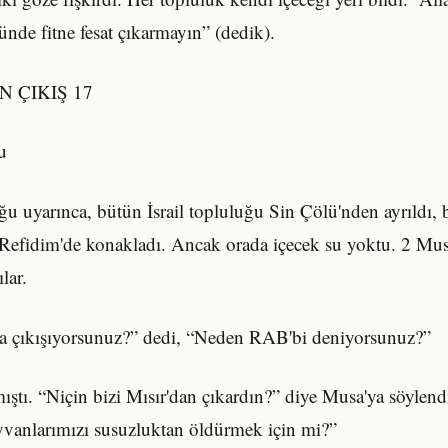
ünde fitne fesat çıkarmayın” (dedik).
AN ÇIKIŞ 17
u
 uyarınca, bütün İsrail topluluğu Sin Çölü'nden ayrıldı, 
efidim'de konakladı. Ancak orada içecek su yoktu. 2 Musa
lar.
a çıkışıyorsunuz?” dedi, “Neden RAB'bi deniyorsunuz?”
ştı. “Niçin bizi Mısır'dan çıkardın?” diye Musa'ya söylendi
yvanlarımızı susuzluktan öldürmek için mi?”