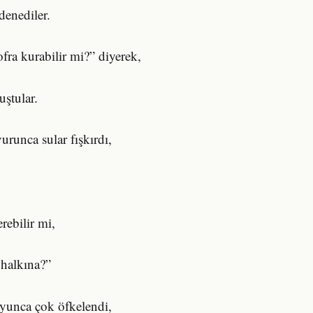
 denediler.
fra kurabilir mi?” diyerek,
uştular.
urunca sular fışkırdı,
rebilir mi,
 halkına?”
unca çok öfkelendi,