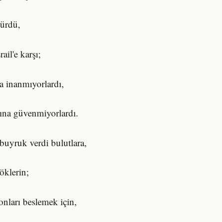
kürdü,
ail'e karşı;
a inanmıyorlardı,
ğına güvenmiyorlardı.
uyruk verdi bulutlara,
öklerin;
nları beslemek için,