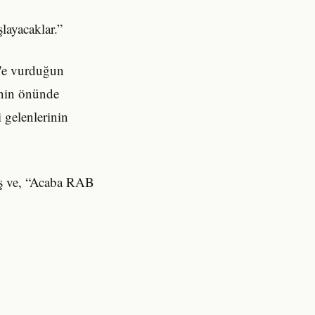
layacaklar.”
l'e vurduğun
enin önünde
i gelenlerinin
mış ve, “Acaba RAB