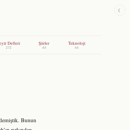
☾
eyir Defteri
Şiirler
Teknoloji
272
44
44
” demiştik. Bunun
lah’ın rızkından