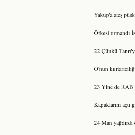
Yakup'a ateş püs
Öfkesi tırmandı İsr
22 Çünkü Tanrı'y
O'nun kurtarıcılı
23 Yine de RAB b
Kapaklarını açtı g
24 Man yağdırdı o