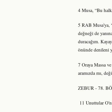
4 Musa, “Bu halka
5 RAB Musa'ya, “H
değneği de yanına
duracağım. Kayaya 
önünde denileni y
7 Oraya Massa ve 
aramızda mı, deği
ZEBUR - 78. 
11 Unuttular O'nu