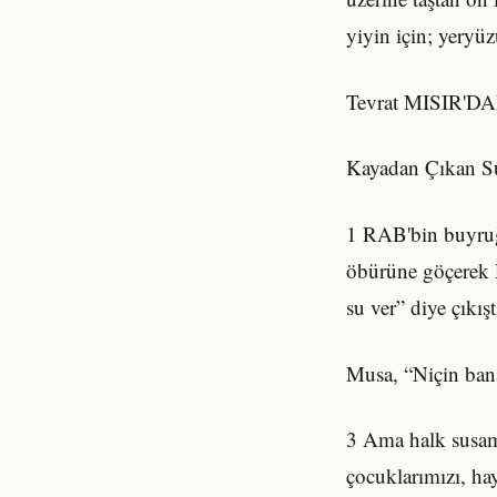
yiyin için; yeryüz
Tevrat MISIR'D
Kayadan Çıkan S
1 RAB'bin buyruğu
öbürüne göçerek R
su ver” diye çıkıştı
Musa, “Niçin ban
3 Ama halk susamı
çocuklarımızı, ha