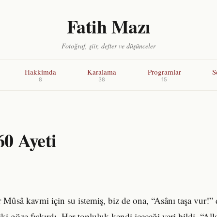
Fatih Mazı
Fotoğraf, şiir, defter ve düşünceler
Hakkimda
Karalama
Programlar
S
8
38
15
0 Ayeti
 Mûsâ kavmi için su istemiş, biz de ona, “Asânı taşa vur!
iki göze fışkırdı. Her topluluk kendi içeceği yeri bildi. “Al