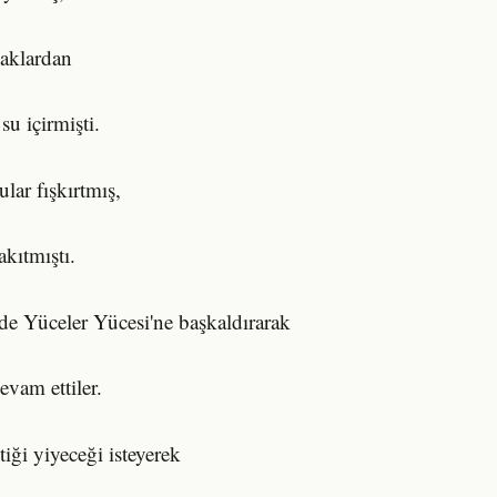
naklardan
u içirmişti.
lar fışkırtmış,
akıtmıştı.
e Yüceler Yücesi'ne başkaldırarak
vam ettiler.
iği yiyeceği isteyerek