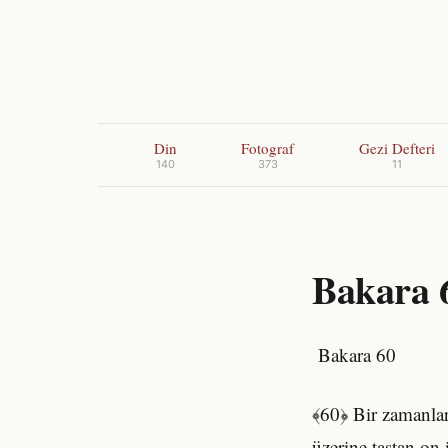
Din
Fotograf
Gezi Defteri
140
373
11
Bakara 6
Bakara 60
﴾60﴿ Bir zamanlar
üzerine taştan on 