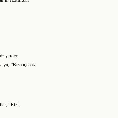
bir yerden
'ya, “Bize içecek
ler, “Bizi,