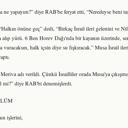
 ne yapayım?” diye RAB'be feryat etti, “Neredeyse beni taş
alkın önüne geç” dedi, “Birkaç İsrail ileri gelenini ve Ni
 alıp yürü. 6 Ben Horev Dağı'nda bir kayanın üzerinde, s
vuracaksın, halk içsin diye su fışkıracak.” Musa İsrail iler
aptı.
Meriva adı verildi. Çünkü İsrailliler orada Musa'ya çıkış
l mi?” diye RAB'bi denemişlerdi.
BÖLÜM
n işlerini,