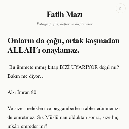
☾
Fatih Mazı
Fotoğraf, şiir, defter ve düşünceler
Onların da çoğu, ortak koşmadan
ALLAH´ı onaylamaz.
Bu ümmete inmiş kitap BİZİ UYARIYOR değil mi?
Bakın me diyor…
Al-i İmran 80
Ve size, melekleri ve peygamberleri rabler edinmenizi
de emretmez. Siz Müslüman olduktan sonra, size hiç
inkârı emreder mi?