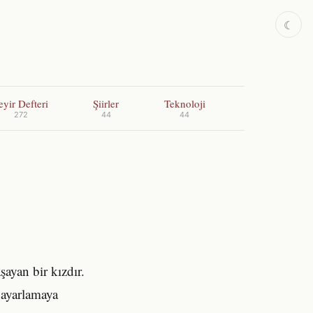
☾
eyir Defteri
Şiirler
Teknoloji
272
44
44
ayan bir kızdır.
ı ayarlamaya