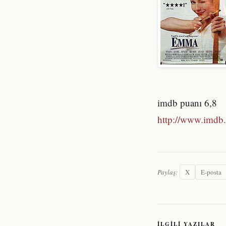
imdb puanı 6,8
http://www.imdb.
Paylaş:
X
E-posta
İLGILI YAZILAR