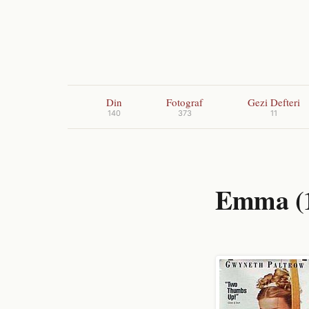
Din
Fotograf
Gezi Defteri
140
373
11
Emma (