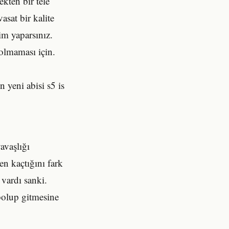
ekten bir tele
sat bir kalite
im yaparsınız.
olmaması için.
 yeni abisi s5 is
avaşlığı
en kaçtığını fark
vardı sanki.
bolup gitmesine