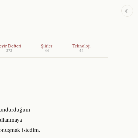
☾
eyir Defteri
Şiirler
Teknoloji
272
44
44
bulundurduğum
kullanmaya
konuşmak istedim.