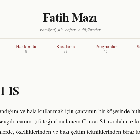
Fatih Mazı
Fotoğraf, şiir, defter ve düşünceler
Hakkimda
Karalama
Programlar
S
8
38
15
1 IS
llandığım ve hala kullanmak için çantamın bir köşesinde 
sevgili, canım :) fotoğraf makinem Canon S1 is'i daha az 
lerde, özelliklerinden ve bazı çekim tekniklerinden biraz 