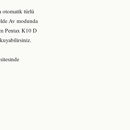
m otomatik türlü
nelde Av modunda
nem Pentax K10 D
kuyabilirsiniz.
sitesinde