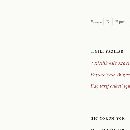
Paylaş:
X
E-posta
İLGILI YAZILAR
7 Kişilik Aile Ara
Eczanelerde Bilgis
İlaç tarif etiketi iç
HIÇ YORUM YOK: