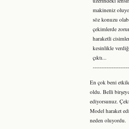
üzerindeki lensi
makineniz oluyor
söz konuzu olabi
çekimlerde zoru
haraketli cisimle
kesinlikle verdi
çıktı...
---------------------
En çok beni etkil
oldu. Belli birşey
ediyorsunuz. Çekt
Model haraket edi
neden oluyordu.