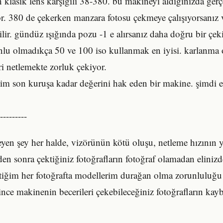
n klasik lens karşığılı 38-380. bu makineyi aldığınızda gerç
. 380 de çekerken manzara fotosu çekmeye çalışıyorsanız va
lir. gündüz ışığında pozu -1 e alırsanız daha doğru bir çek
nlu olmadıkça 50 ve 100 iso kullanmak en iyisi. karlanma 
ri netlemekte zorluk çekiyor.
ğim son kuruşa kadar değerini hak eden bir makine. şimdi en
---------
eyen şey her halde, vizörünün kötü oluşu, netleme hızının y
den sonra çektiğiniz fotoğrafların fotoğraf olamadan elinizd
iğim her fotoğrafta modellerim durağan olma zorunluluğu 
nce makinenin becerileri çekebileceğiniz fotoğrafların kay