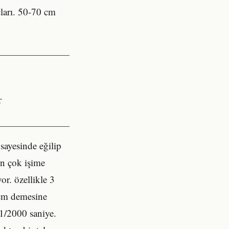
ları. 50-70 cm
r
sayesinde eğilip
n çok işime
or. özellikle 3
 cm demesine
 1/2000 saniye.