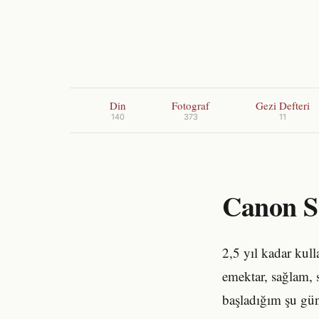
Din
Fotograf
Gezi Defteri
140
373
11
Canon S
2,5 yıl kadar ku
emektar, sağlam, 
başladığım şu gün