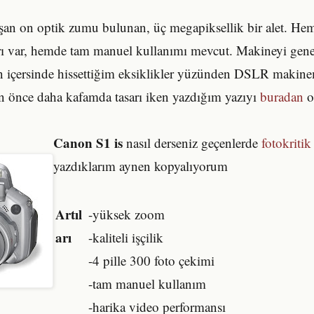
ışan on optik zumu bulunan, üç megapiksellik bir alet. He
arı var, hemde tam manuel kullanımı mevcut. Makineyi ge
 içersinde hissettiğim eksiklikler yüzünden DSLR maki
n önce daha kafamda tasarı iken yazdığım yazıyı
buradan
o
Canon S1 is
nasıl derseniz geçenlerde
fotokritik
yazdıklarım aynen kopyalıyorum
Artıl
-yüksek zoom
arı
-kaliteli işçilik
-4 pille 300 foto çekimi
-tam manuel kullanım
-harika video performansı