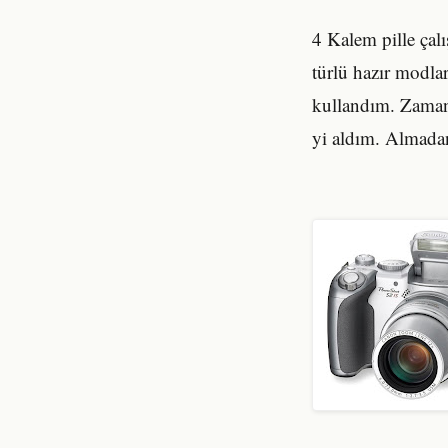
4 Kalem pille çal
türlü hazır modl
kullandım. Zaman
yi aldım. Almada