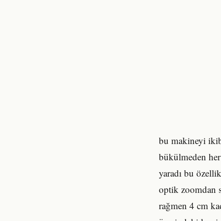
bu makineyi ikib
bükülmeden her 
yaradı bu özellik
optik zoomdan s
rağmen 4 cm kada