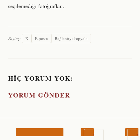
seçilemediği fotoğraflar...
Paylaş:
X
E-posta
Bağlantıyı kopyala
HIÇ YORUM YOK:
YORUM GÖNDER
‹
›