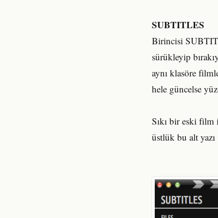
SUBTITLES
Birincisi SUBTITL
sürükleyip bırakıy
aynı klasöre filml
hele güncelse yüz
Sıkı bir eski fil
üstlük bu alt yaz