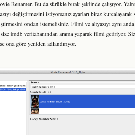
vie Renamer. Bu da sürükle bırak şeklinde çalışıyor. Yalnız
zıyı değiştirmesini istiyorsanız ayarları biraz kurcalayarak su
ğiştirmesini ondan istemelisiniz. Filmi ve altyazıyı aynı and
size imdb veritabanından arama yaparak filmi getiriyor. Si
ise ona göre yeniden adlandırıyor.