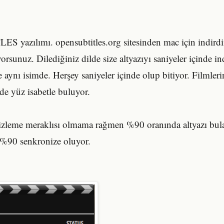
ES yazılımı. opensubtitles.org sitesinden mac için indird
orsunuz. Dilediğiniz dilde size altyazıyı saniyeler içinde in
e aynı isimde. Herşey saniyeler içinde olup bitiyor. Filmlerin
de yüz isabetle buluyor.
m izleme meraklısı olmama rağmen %90 oranında altyazı bul
ı %90 senkronize oluyor.