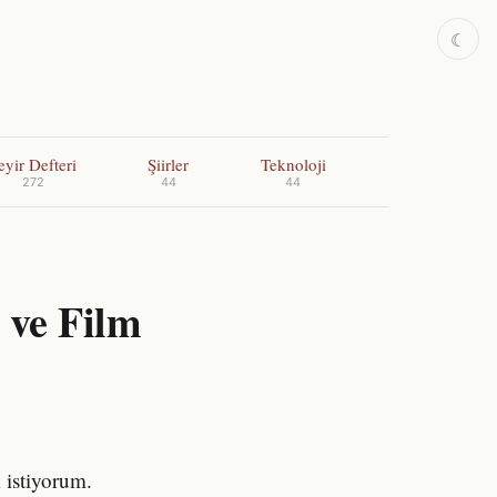
☾
eyir Defteri
Şiirler
Teknoloji
272
44
44
 ve Film
k istiyorum.