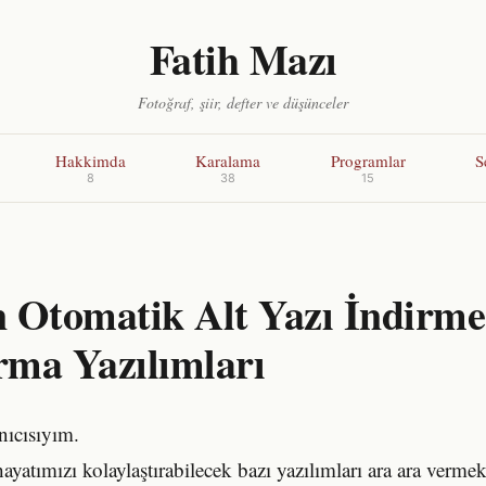
Fatih Mazı
Fotoğraf, şiir, defter ve düşünceler
Hakkimda
Karalama
Programlar
S
8
38
15
 Otomatik Alt Yazı İndirme
rma Yazılımları
nıcısıyım.
yatımızı kolaylaştırabilecek bazı yazılımları ara ara verme