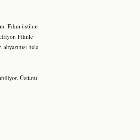
im. Filmi üstüne
diriyor. Filmle
 altyazınısı hele
abiliyor. Üstünü