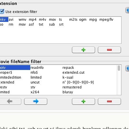
i gibi txt, sub ve srt yi ilave ederek bunların adlarının da 