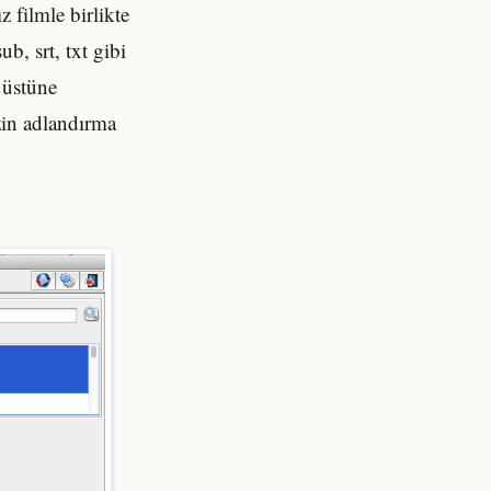
 filmle birlikte
b, srt, txt gibi
a üstüne
zin adlandırma