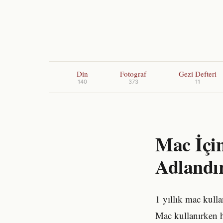
Din
Fotograf
Gezi Defteri
140
373
11
Mac İçin
Adlandı
1 yıllık mac kulla
Mac kullanırken ha